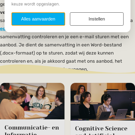
gecategoriseerd per studie. Je kunt je samenvattingen ook
verkopen aan Flow voor maximaal €17,50!
Je kunt je
samenvatting opsturen naar de Educatieve Betrekkingen via
educatievebetrekkingen@svflow.nl
en zal vervolgens je
samenvatting controleren en je een e-mail sturen met een
aanbod. Je dient de samenvatting in een Word-bestand
(.docx-formaat) op te sturen, zodat wij deze kunnen
controleren en, als je akkoord gaat met ons aanbod, het
Flow-sjabloon eraan kunnen toevoegen.
Communicatie- en
Cognitive Science
Informatie