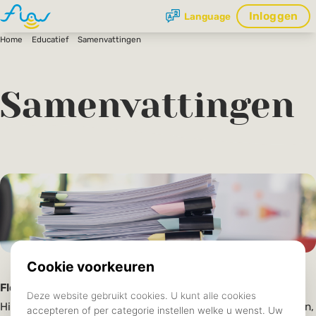
Inloggen
Language
Home
Educatief
Samenvattingen
Samenvattingen
Flow biedt gratis samenvattingen aan voor haar leden
.
Hieronder vind je een snelkoppeling naar de samenvattingen,