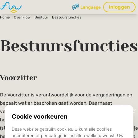
Inloggen
Language
Home
Over Flow
Bestuur
Bestuursfuncties
Bestuursfuncties
Voorzitter
De Voorzitter is verantwoordelijk voor de vergaderingen en
bepaalt wat er besproken gaat worden. Daarnaast
vertegenwoordig je het bestuur en de vereniging. In deze rol
heb je veel contact met de universiteit en andere
(studie)verenigingen. Aan het begin van het jaar presenteer je
het beleid van het bestuur, dat je samen met je bestuur hebt