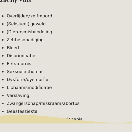
Overlijden/zelfmoord
(Seksueel) geweld
(Dieren)mishandeling
Zelfbeschadiging
Bloed
Discriminatie
Eetstoornis
Seksuele themas
Dysforie/dysmorfie
Lichaamsmodificatie
Verslaving
Zwangerschap/miskraam/abortus
Geestesziekte
Specifieke actualiteit/geschiedenis